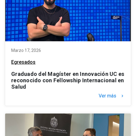
Marzo 17, 2026
Egresados
Graduado del Magíster en Innovación UC es
reconocido con Fellowship Internacional en
Salud
Ver más
keyboard_arrow_right