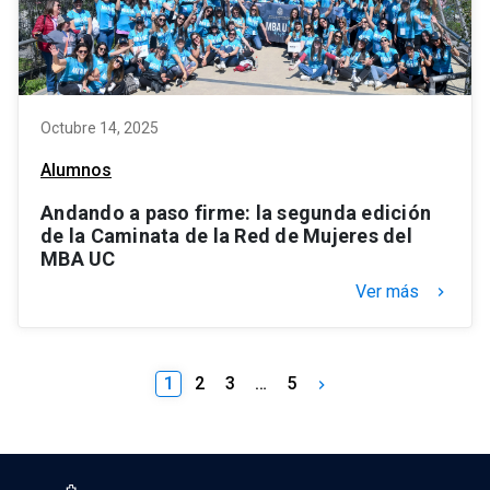
Octubre 14, 2025
Alumnos
Andando a paso firme: la segunda edición
de la Caminata de la Red de Mujeres del
MBA UC
Ver más
keyboard_arrow_right
1
2
3
…
5
keyboard_arrow_right