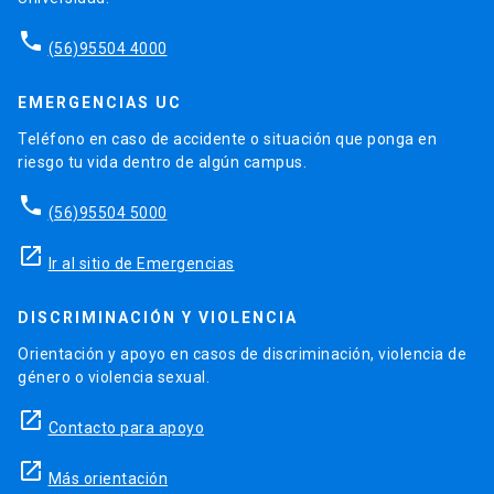
phone
(56)95504 4000
EMERGENCIAS UC
Teléfono en caso de accidente o situación que ponga en
riesgo tu vida dentro de algún campus.
phone
(56)95504 5000
launch
Ir al sitio de Emergencias
DISCRIMINACIÓN Y VIOLENCIA
Orientación y apoyo en casos de discriminación, violencia de
género o violencia sexual.
launch
Contacto para apoyo
launch
Más orientación