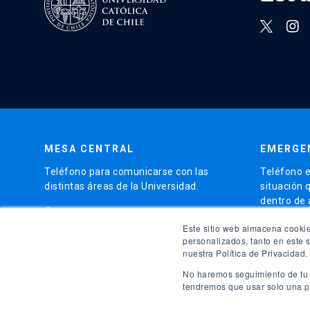
MESA CENTRAL
EMERGE
Teléfono para comunicarse con las
Teléfono e
distintas áreas de la Universidad.
situación 
dentro de
phone
(56)95504 4000
phone
Este sitio web almacena cookie
(56)9
personalizados, tanto en este 
nuestra Política de Privacidad.
launch
Ir al 
No haremos seguimiento de tu i
tendremos que usar solo una pe