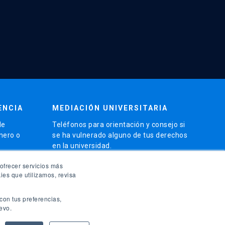
ENCIA
MEDIACIÓN UNIVERSITARIA
de
Teléfonos para orientación y consejo si
énero o
se ha vulnerado alguno de tus derechos
en la universidad.
phone
ofrecer servicios más
(56)95504 1691
ies que utilizamos, revisa
phone
(56)95504 1247
con tus preferencias,
launch
evo.
Ir a la Oficina de Ombuds UC