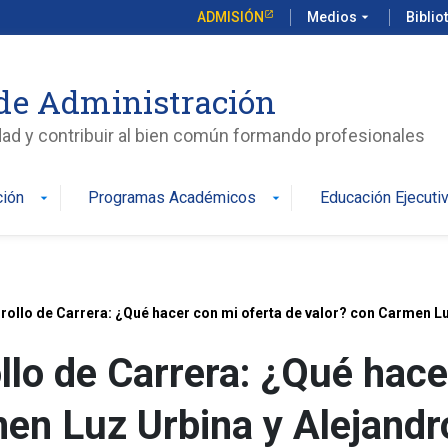
ADMISIÓN
Medios
arrow_drop_down
Biblio
de Administración
edad y contribuir al bien común formando profesionales
ción
Programas Académicos
Educación Ejecuti
arrow_drop_down
arrow_drop_down
arrollo de Carrera: ¿Qué hacer con mi oferta de valor? con Carmen L
ollo de Carrera: ¿Qué hac
en Luz Urbina y Alejandr