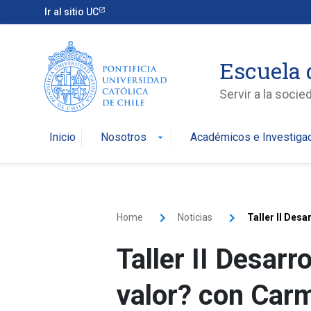
Ir al sitio UC
Escuela 
Servir a la soci
Inicio
Nosotros
Académicos e Investiga
arrow_drop_down
Home
Noticias
Taller II Des
Taller II Desarr
valor? con Carm