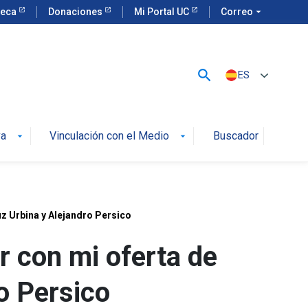
teca
Donaciones
Mi Portal UC
Correo
arrow_drop_down
search
ES
va
Vinculación con el Medio
Buscador
arrow_drop_down
arrow_drop_down
uz Urbina y Alejandro Persico
er con mi oferta de
o Persico