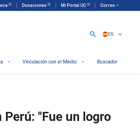
teca
Donaciones
Mi Portal UC
Correo
arrow_drop_down
search
ES
va
Vinculación con el Medio
Buscador
arrow_drop_down
arrow_drop_down
 Perú: "Fue un logro