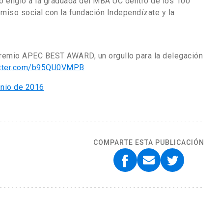
do eligió a la graduada del MBA UC dentro de los 100
iso social con la fundación Independízate y la
 premio APEC BEST AWARD, un orgullo para la delegación
itter.com/b95QU0VMPB
unio de 2016
COMPARTE ESTA PUBLICACIÓN