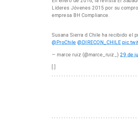
En enero de 2016, la revista El Sába
Líderes Jóvenes 2015 por su comprom
empresa BH Compliance.
Susana Sierra d Chile ha recibido el
@ProChile
@DIRECON_CHILE
pic.tw
— marce ruiz (@marce_ruiz_)
29 de j
[:]