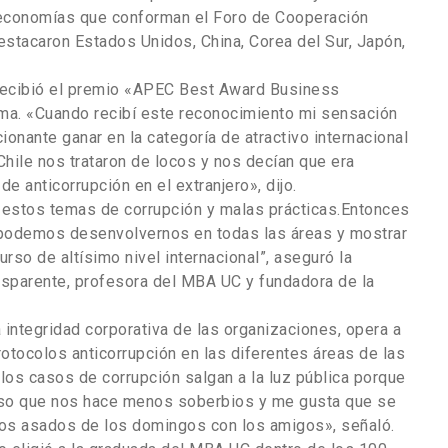
1 economías que conforman el Foro de Cooperación
stacaron Estados Unidos, China, Corea del Sur, Japón,
 recibió el premio «APEC Best Award Business
ima. «Cuando recibí este reconocimiento mi sensación
onante ganar en la categoría de atractivo internacional
Chile nos trataron de locos y nos decían que era
e anticorrupción en el extranjero», dijo.
estos temas de corrupción y malas prácticas.Entonces
s podemos desenvolvernos en todas las áreas y mostrar
so de altísimo nivel internacional”, aseguró la
ansparente, profesora del MBA UC y fundadora de la
a integridad corporativa de las organizaciones, opera a
otocolos anticorrupción en las diferentes áreas de las
os casos de corrupción salgan a la luz pública porque
enso que nos hace menos soberbios y me gusta que se
os asados de los domingos con los amigos», señaló.