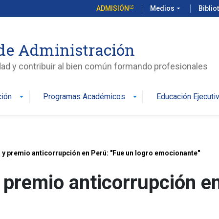
ADMISIÓN
Medios
arrow_drop_down
Biblio
de Administración
edad y contribuir al bien común formando profesionales
ción
Programas Académicos
Educación Ejecuti
arrow_drop_down
arrow_drop_down
 y premio anticorrupción en Perú: "Fue un logro emocionante"
 premio anticorrupción en