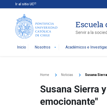
Ir al sitio UC
Escuela 
Servir a la soci
Inicio
Nosotros
Académicos e Investiga
arrow_drop_down
Home
Noticias
Susana Sierra
Susana Sierra y
emocionante"