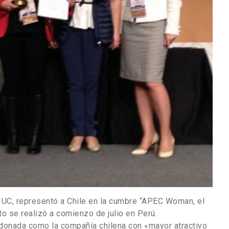
 UC, representó a Chile en la cumbre “APEC Woman, el
o se realizó a comienzo de julio en Perú.
onada como la compañía chilena con «mayor atractivo