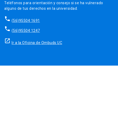
Teléfonos para orientación y consejo si se ha vulnerado
alguno de tus derechos en la universidad.
phone
(56)95504 1691
phone
(56)95504 1247
launch
Ir a la Oficina de Ombuds UC