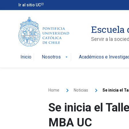
Ir al sitio UC
Escuela 
Servir a la soci
Inicio
Nosotros
Académicos e Investiga
arrow_drop_down
Home
Noticias
Se inicia el 
Se inicia el Tal
MBA UC