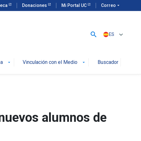
teca
Donaciones
Mi Portal UC
Correo
arrow_drop_down
search
ES
va
Vinculación con el Medio
Buscador
arrow_drop_down
arrow_drop_down
os nuevos alumnos de