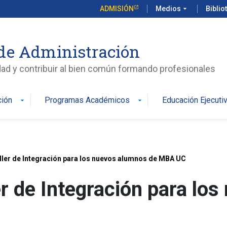
ADMISIÓN
Medios
arrow_drop_down
Biblio
de Administración
edad y contribuir al bien común formando profesionales
ción
Programas Académicos
Educación Ejecuti
arrow_drop_down
arrow_drop_down
Taller de Integración para los nuevos alumnos de MBA UC
ler de Integración para l