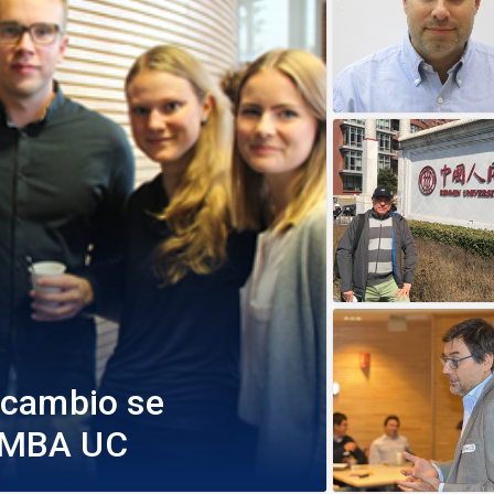
rcambio se
l MBA UC