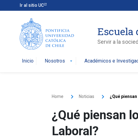
Ir al sitio UC
Escuela 
Servir a la soci
Inicio
Nosotros
Académicos e Investiga
arrow_drop_down
Home
Noticias
¿Qué piensan 
¿Qué piensan lo
Laboral?