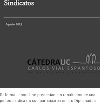
 Reforma Laboral, se presentan los resultados de una
igentes sindicales que participaron en los Diplomados