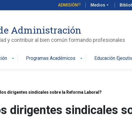
ADMISIÓN
Medios
arrow_drop_down
Biblio
de Administración
edad y contribuir al bien común formando profesionales
ción
Programas Académicos
Educación Ejecuti
arrow_drop_down
arrow_drop_down
los dirigentes sindicales sobre la Reforma Laboral?
s dirigentes sindicales s