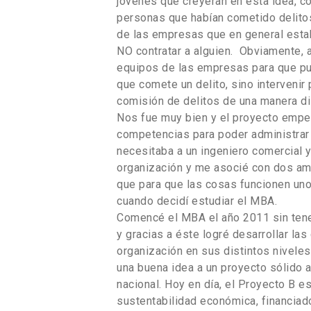
jóvenes que creyeran en esta idea, c
personas que habían cometido delitos
de las empresas que en general esta
NO contratar a alguien. Obviamente, 
equipos de las empresas para que pud
que comete un delito, sino intervenir p
comisión de delitos de una manera dis
Nos fue muy bien y el proyecto empez
competencias para poder administrar 
necesitaba a un ingeniero comercial 
organización y me asocié con dos ami
que para que las cosas funcionen un
cuando decidí estudiar el MBA.
Comencé el MBA el año 2011 sin tener
y gracias a éste logré desarrollar la
organización en sus distintos niveles
una buena idea a un proyecto sólido 
nacional. Hoy en día, el Proyecto B e
sustentabilidad económica, financiad