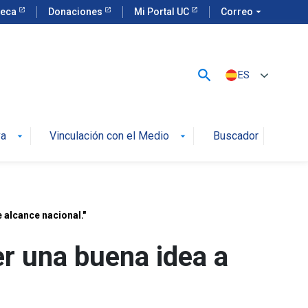
teca
Donaciones
Mi Portal UC
Correo
arrow_drop_down
search
ES
va
Vinculación con el Medio
Buscador
arrow_drop_down
arrow_drop_down
 alcance nacional."
er una buena idea a