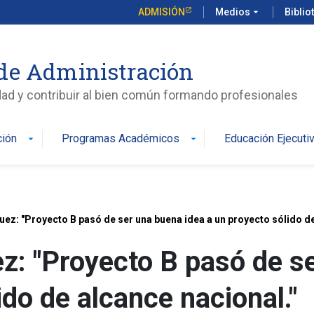
ADMISIÓN
Medios
arrow_drop_down
Biblio
de Administración
edad y contribuir al bien común formando profesionales
ción
Programas Académicos
Educación Ejecuti
arrow_drop_down
arrow_drop_down
uez: "Proyecto B pasó de ser una buena idea a un proyecto sólido de
z: "Proyecto B pasó de s
ido de alcance nacional."