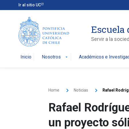
Ir al sitio UC
Escuela 
Servir a la soci
Inicio
Nosotros
Académicos e Investiga
arrow_drop_down
Home
Noticias
Rafael Rodríg
Rafael Rodrígue
un proyecto sól