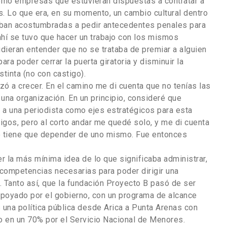
omo empresas que estuvieran dispuestas a contratar a
. Lo que era, en su momento, un cambio cultural dentro
ban acostumbradas a pedir antecedentes penales para
ahí se tuvo que hacer un trabajo con los mismos
ieran entender que no se trataba de premiar a alguien
ara poder cerrar la puerta giratoria y disminuir la
tinta (no con castigo).
ó a crecer. En el camino me di cuenta que no tenías las
una organización. En un principio, consideré que
y a una periodista como ejes estratégicos para esta
gos, pero al corto andar me quedé solo, y me di cuenta
o tiene que depender de uno mismo. Fue entonces
 la más mínima idea de lo que significaba administrar,
s competencias necesarias para poder dirigir una
. Tanto así, que la fundación Proyecto B pasó de ser
apoyado por el gobierno, con un programa de alcance
s una política pública desde Arica a Punta Arenas con
o en un 70% por el Servicio Nacional de Menores.