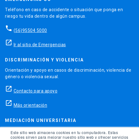
Teléfono en caso de accidente o situación que ponga en
riesgo tu vida dentro de algún campus.
phone
(56)95504 5000
launch
Ir al sitio de Emergencias
DISCRIMINACIÓN Y VIOLENCIA
Orientación y apoyo en casos de discriminación, violencia de
género o violencia sexual.
launch
Contacto para apoyo
launch
Más orientación
MEDIACIÓN UNIVERSITARIA
Teléfonos para orientación y consejo si se ha vulnerado
Este sitio web almacena cookies en tu computadora. Estas
cookies sirven para mejorar nuestro sitio web y ofrecer servicios
alguno de tus derechos en la universidad.