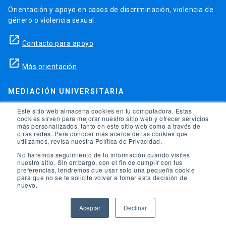
Orientación y apoyo en casos de discriminación, violencia de
género o violencia sexual.
launch
Contacto para apoyo
launch
Más orientación
MEDIACIÓN UNIVERSITARIA
Teléfonos para orientación y consejo si se ha vulnerado
Este sitio web almacena cookies en tu computadora. Estas
cookies sirven para mejorar nuestro sitio web y ofrecer servicios
alguno de tus derechos en la universidad.
más personalizados, tanto en este sitio web como a través de
otras redes. Para conocer más acerca de las cookies que
phone
utilizamos, revisa nuestra Política de Privacidad.
(56)95504 1691
No haremos seguimiento de tu información cuando visites
phone
(56)95504 1247
nuestro sitio. Sin embargo, con el fin de cumplir con tus
preferencias, tendremos que usar solo una pequeña cookie
para que no se te solicite volver a tomar esta decisión de
launch
Ir a la Oficina de Ombuds UC
nuevo.
Aceptar
Declinar