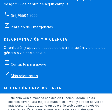
riesgo tu vida dentro de algún campus.
phone
(56)95504 5000
launch
Ir al sitio de Emergencias
DISCRIMINACIÓN Y VIOLENCIA
Orientación y apoyo en casos de discriminación, violencia de
género o violencia sexual.
launch
Contacto para apoyo
launch
Más orientación
MEDIACIÓN UNIVERSITARIA
Teléfonos para orientación y consejo si se ha vulnerado
Este sitio web almacena cookies en tu computadora. Estas
cookies sirven para mejorar nuestro sitio web y ofrecer servicios
alguno de tus derechos en la universidad.
más personalizados, tanto en este sitio web como a través de
otras redes. Para conocer más acerca de las cookies que
phone