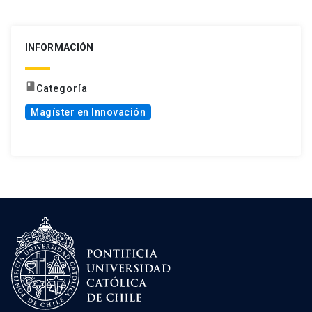
INFORMACIÓN
book
Categoría
Magíster en Innovación