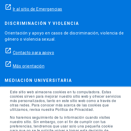
launch
Ir al sitio de Emergencias
DISCRIMINACIÓN Y VIOLENCIA
Orientación y apoyo en casos de discriminación, violencia de
género o violencia sexual.
launch
Contacto para apoyo
launch
Más orientación
MEDIACIÓN UNIVERSITARIA
Teléfonos para orientación y consejo si se ha vulnerado
Este sitio web almacena cookies en tu computadora. Estas
cookies sirven para mejorar nuestro sitio web y ofrecer servicios
alguno de tus derechos en la universidad.
más personalizados, tanto en este sitio web como a través de
otras redes. Para conocer más acerca de las cookies que
phone
utilizamos, revisa nuestra Política de Privacidad.
(56)95504 1691
No haremos seguimiento de tu información cuando visites
phone
(56)95504 1247
nuestro sitio. Sin embargo, con el fin de cumplir con tus
preferencias, tendremos que usar solo una pequeña cookie
para que no se te solicite volver a tomar esta decisión de