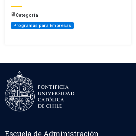
book
Categoría
Programas para Empresas
Escuela de Administración