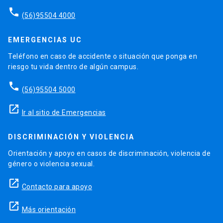
phone
(56)95504 4000
EMERGENCIAS UC
Teléfono en caso de accidente o situación que ponga en
riesgo tu vida dentro de algún campus.
phone
(56)95504 5000
launch
Ir al sitio de Emergencias
DISCRIMINACIÓN Y VIOLENCIA
Orientación y apoyo en casos de discriminación, violencia de
género o violencia sexual.
launch
Contacto para apoyo
launch
Más orientación