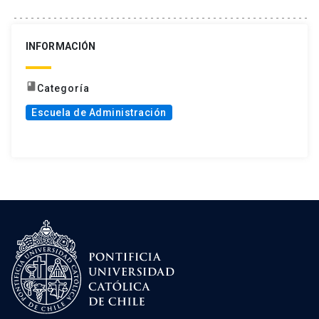
INFORMACIÓN
book
Categoría
Escuela de Administración