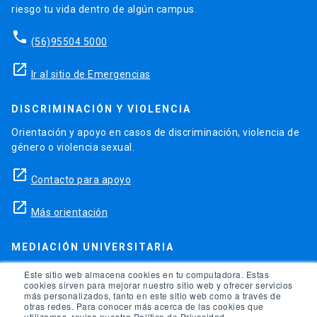
riesgo tu vida dentro de algún campus.
phone
(56)95504 5000
launch
Ir al sitio de Emergencias
DISCRIMINACIÓN Y VIOLENCIA
Orientación y apoyo en casos de discriminación, violencia de
género o violencia sexual.
launch
Contacto para apoyo
launch
Más orientación
MEDIACIÓN UNIVERSITARIA
Teléfonos para orientación y consejo si se ha vulnerado
Este sitio web almacena cookies en tu computadora. Estas
cookies sirven para mejorar nuestro sitio web y ofrecer servicios
alguno de tus derechos en la universidad.
más personalizados, tanto en este sitio web como a través de
otras redes. Para conocer más acerca de las cookies que
phone
utilizamos, revisa nuestra Política de Privacidad.