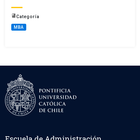
book
Categoría
MBA
Escuela de Administración