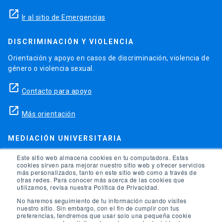
launch
Ir al sitio de Emergencias
DISCRIMINACIÓN Y VIOLENCIA
Orientación y apoyo en casos de discriminación, violencia de
género o violencia sexual.
launch
Contacto para apoyo
launch
Más orientación
MEDIACIÓN UNIVERSITARIA
Teléfonos para orientación y consejo si se ha vulnerado
Este sitio web almacena cookies en tu computadora. Estas
cookies sirven para mejorar nuestro sitio web y ofrecer servicios
alguno de tus derechos en la universidad.
más personalizados, tanto en este sitio web como a través de
otras redes. Para conocer más acerca de las cookies que
phone
utilizamos, revisa nuestra Política de Privacidad.
(56)95504 1691
No haremos seguimiento de tu información cuando visites
phone
(56)95504 1247
nuestro sitio. Sin embargo, con el fin de cumplir con tus
preferencias, tendremos que usar solo una pequeña cookie