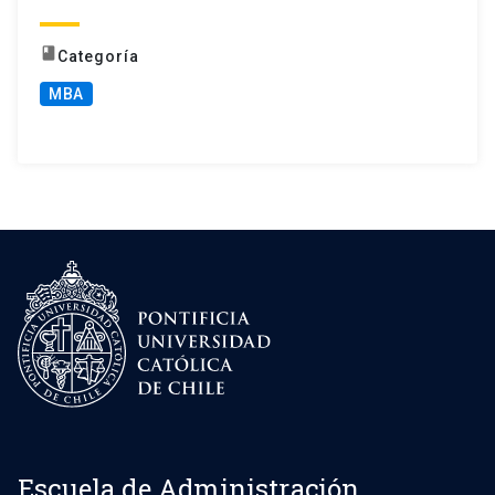
book
Categoría
MBA
Escuela de Administración