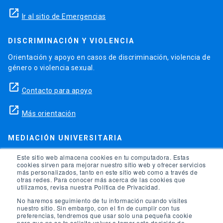
launch
Ir al sitio de Emergencias
DISCRIMINACIÓN Y VIOLENCIA
Orientación y apoyo en casos de discriminación, violencia de
género o violencia sexual.
launch
Contacto para apoyo
launch
Más orientación
MEDIACIÓN UNIVERSITARIA
Teléfonos para orientación y consejo si se ha vulnerado
Este sitio web almacena cookies en tu computadora. Estas
cookies sirven para mejorar nuestro sitio web y ofrecer servicios
alguno de tus derechos en la universidad.
más personalizados, tanto en este sitio web como a través de
otras redes. Para conocer más acerca de las cookies que
phone
utilizamos, revisa nuestra Política de Privacidad.
(56)95504 1691
No haremos seguimiento de tu información cuando visites
phone
(56)95504 1247
nuestro sitio. Sin embargo, con el fin de cumplir con tus
preferencias, tendremos que usar solo una pequeña cookie
para que no se te solicite volver a tomar esta decisión de