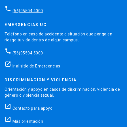
phone
(56)95504 4000
EMERGENCIAS UC
Teléfono en caso de accidente o situación que ponga en
riesgo tu vida dentro de algún campus.
phone
(56)95504 5000
launch
Ir al sitio de Emergencias
DISCRIMINACIÓN Y VIOLENCIA
Orientación y apoyo en casos de discriminación, violencia de
género o violencia sexual.
launch
Contacto para apoyo
launch
Más orientación