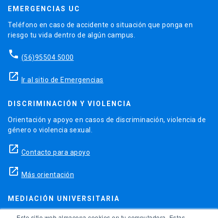
EMERGENCIAS UC
Teléfono en caso de accidente o situación que ponga en
riesgo tu vida dentro de algún campus.
phone
(56)95504 5000
launch
Ir al sitio de Emergencias
DISCRIMINACIÓN Y VIOLENCIA
Orientación y apoyo en casos de discriminación, violencia de
género o violencia sexual.
launch
Contacto para apoyo
launch
Más orientación
MEDIACIÓN UNIVERSITARIA
Teléfonos para orientación y consejo si se ha vulnerado
Este sitio web almacena cookies en tu computadora. Estas