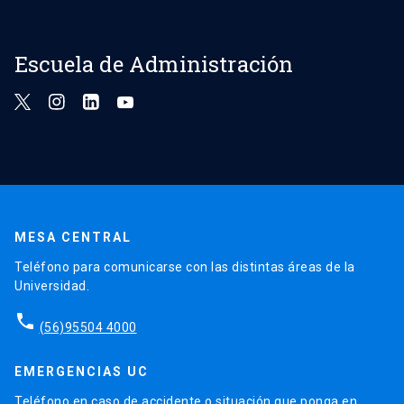
Escuela de Administración
MESA CENTRAL
Teléfono para comunicarse con las distintas áreas de la
Universidad.
phone
(56)95504 4000
EMERGENCIAS UC
Teléfono en caso de accidente o situación que ponga en