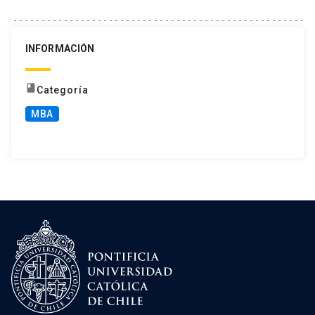
INFORMACIÓN
book
Categoría
MBA