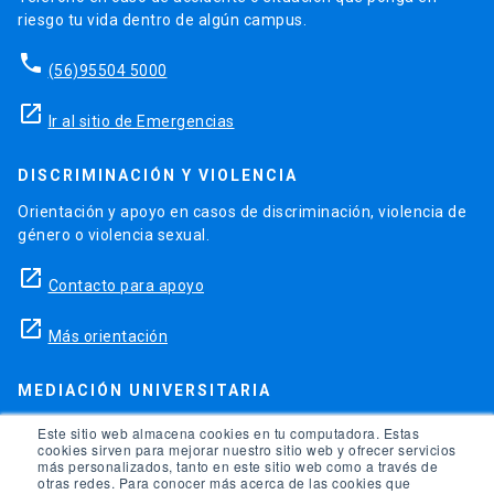
riesgo tu vida dentro de algún campus.
phone
(56)95504 5000
launch
Ir al sitio de Emergencias
DISCRIMINACIÓN Y VIOLENCIA
Orientación y apoyo en casos de discriminación, violencia de
género o violencia sexual.
launch
Contacto para apoyo
launch
Más orientación
MEDIACIÓN UNIVERSITARIA
Teléfonos para orientación y consejo si se ha vulnerado
Este sitio web almacena cookies en tu computadora. Estas
cookies sirven para mejorar nuestro sitio web y ofrecer servicios
alguno de tus derechos en la universidad.
más personalizados, tanto en este sitio web como a través de
otras redes. Para conocer más acerca de las cookies que
phone