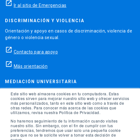
launch
Ir al sitio de Emergencias
DISCRIMINACIÓN Y VIOLENCIA
Orientación y apoyo en casos de discriminación, violencia de
género o violencia sexual.
launch
Contacto para apoyo
launch
Más orientación
MEDIACIÓN UNIVERSITARIA
Teléfonos para orientación y consejo si se ha vulnerado
Este sitio web almacena cookies en tu computadora. Estas
cookies sirven para mejorar nuestro sitio web y ofrecer servicios
alguno de tus derechos en la universidad.
más personalizados, tanto en este sitio web como a través de
otras redes. Para conocer más acerca de las cookies que
phone
utilizamos, revisa nuestra Política de Privacidad.
(56)95504 1691
No haremos seguimiento de tu información cuando visites
phone
(56)95504 1247
nuestro sitio. Sin embargo, con el fin de cumplir con tus
preferencias, tendremos que usar solo una pequeña cookie
para que no se te solicite volver a tomar esta decisión de
launch
Ir a la Oficina de Ombuds UC
nuevo.