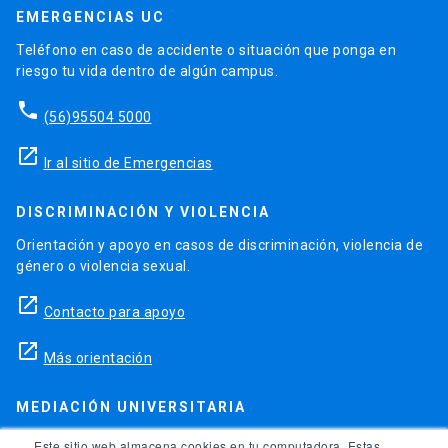
EMERGENCIAS UC
Teléfono en caso de accidente o situación que ponga en
riesgo tu vida dentro de algún campus.
phone
(56)95504 5000
launch
Ir al sitio de Emergencias
DISCRIMINACIÓN Y VIOLENCIA
Orientación y apoyo en casos de discriminación, violencia de
género o violencia sexual.
launch
Contacto para apoyo
launch
Más orientación
MEDIACIÓN UNIVERSITARIA
Teléfonos para orientación y consejo si se ha vulnerado
Este sitio web almacena cookies en tu computadora. Estas