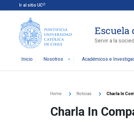
Ir al sitio UC
Escuela 
Servir a la soci
Inicio
Nosotros
Académicos e Investiga
arrow_drop_down
Home
Noticias
Charla In Com
Charla In Comp