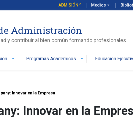
ADMISIÓN
Medios
arrow_drop_down
Biblio
de Administración
edad y contribuir al bien común formando profesionales
ción
Programas Académicos
Educación Ejecuti
arrow_drop_down
arrow_drop_down
pany: Innovar en la Empresa
any: Innovar en la Empre