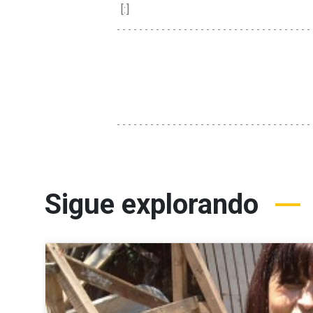
[:]
Sigue explorando