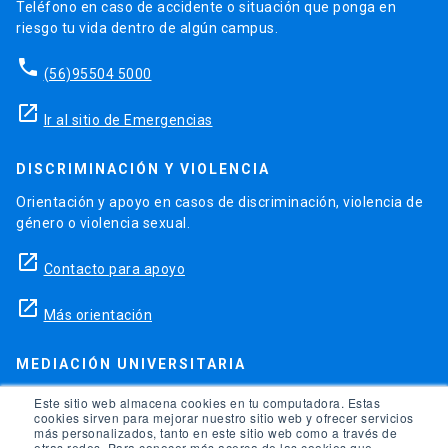
Teléfono en caso de accidente o situación que ponga en
riesgo tu vida dentro de algún campus.
phone
(56)95504 5000
launch
Ir al sitio de Emergencias
DISCRIMINACIÓN Y VIOLENCIA
Orientación y apoyo en casos de discriminación, violencia de
género o violencia sexual.
launch
Contacto para apoyo
launch
Más orientación
MEDIACIÓN UNIVERSITARIA
Teléfonos para orientación y consejo si se ha vulnerado
Este sitio web almacena cookies en tu computadora. Estas
cookies sirven para mejorar nuestro sitio web y ofrecer servicios
alguno de tus derechos en la universidad.
más personalizados, tanto en este sitio web como a través de
otras redes. Para conocer más acerca de las cookies que