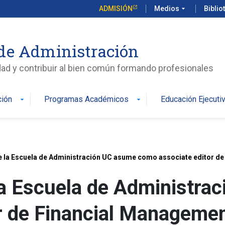
ADMISIÓN
Medios
arrow_drop_down
Biblio
de Administración
edad y contribuir al bien común formando profesionales
ción
Programas Académicos
Educación Ejecuti
arrow_drop_down
arrow_drop_down
 la Escuela de Administración UC asume como associate editor d
a Escuela de Administra
or de Financial Manageme