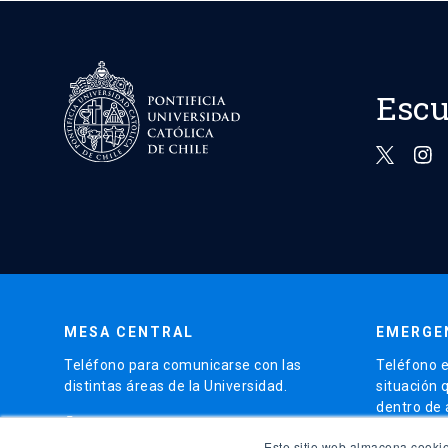
Escu
MESA CENTRAL
EMERGE
Teléfono para comunicarse con las
Teléfono e
distintas áreas de la Universidad.
situación 
dentro de
phone
(56)95504 4000
phone
Este sitio web almacena cookie