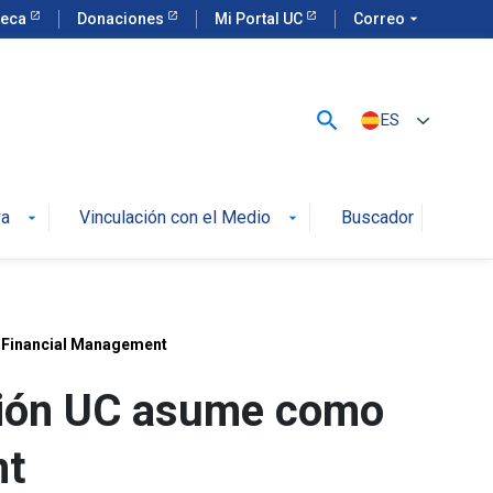
teca
Donaciones
Mi Portal UC
Correo
arrow_drop_down
search
ES
va
Vinculación con el Medio
Buscador
arrow_drop_down
arrow_drop_down
e Financial Management
ción UC asume como
nt