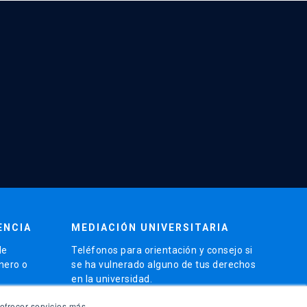
ENCIA
MEDIACIÓN UNIVERSITARIA
de
Teléfonos para orientación y consejo si
énero o
se ha vulnerado alguno de tus derechos
en la universidad.
phone
ofrecer servicios más