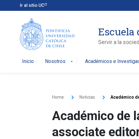
Ir al sitio UC
Escuela 
Servir a la soci
Inicio
Nosotros
Académicos e Investiga
arrow_drop_down
Home
Noticias
Académico de
Académico de l
associate edit