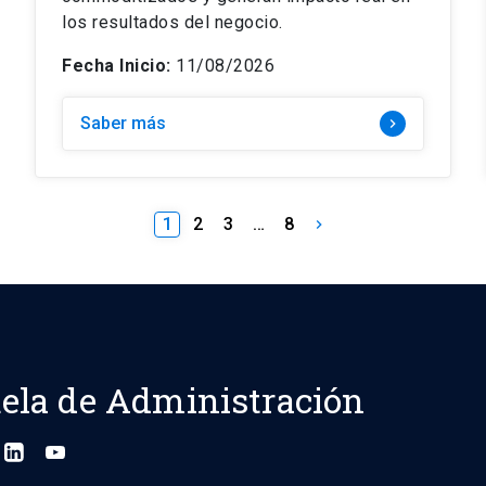
los resultados del negocio.
Fecha Inicio:
11/08/2026
Saber más
keyboard_arrow_right
1
2
3
…
8
keyboard_arrow_right
ela de Administración