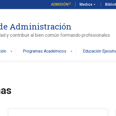
ADMISIÓN
Medios
arrow_drop_down
Biblio
de Administración
edad y contribuir al bien común formando profesionales
ción
Programas Académicos
Educación Ejecuti
arrow_drop_down
arrow_drop_down
mas