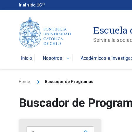
Ir al sitio UC
Escuela 
Servir a la soci
Inicio
Nosotros
Académicos e Investiga
arrow_drop_down
Home
Buscador de Programas
Buscador de Progra