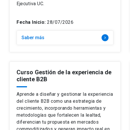
Ejecutiva UC.
Fecha Inicio:
28/07/2026
Saber más
keyboard_arrow_right
Curso Gestión de la experiencia de
cliente B2B
Aprende a diseñar y gestionar la experiencia
del cliente B2B como una estrategia de
crecimiento, incorporando herramientas y
metodologías que fortalecen la lealtad,
diferencian tu propuesta en mercados
commoditizados y generan impacto real en