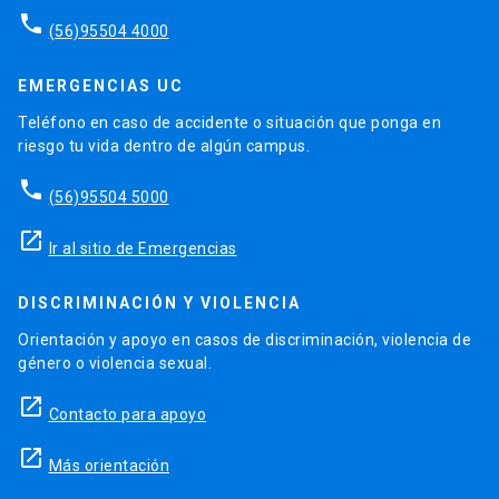
phone
(56)95504 4000
EMERGENCIAS UC
Teléfono en caso de accidente o situación que ponga en
riesgo tu vida dentro de algún campus.
phone
(56)95504 5000
launch
Ir al sitio de Emergencias
DISCRIMINACIÓN Y VIOLENCIA
Orientación y apoyo en casos de discriminación, violencia de
género o violencia sexual.
launch
Contacto para apoyo
launch
Más orientación