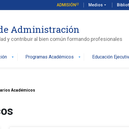
ADMISIÓN
Medios
arrow_drop_down
Biblio
de Administración
edad y contribuir al bien común formando profesionales
ción
Programas Académicos
Educación Ejecuti
arrow_drop_down
arrow_drop_down
narios Académicos
cos