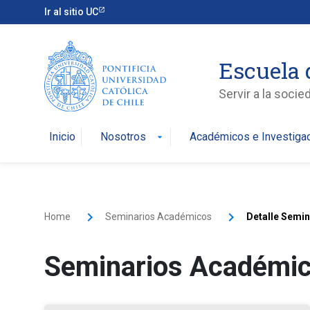
Ir al sitio UC
Escuela 
Servir a la soci
Inicio
Nosotros
Académicos e Investiga
arrow_drop_down
Home
Seminarios Académicos
Detalle Semi
Seminarios Académi