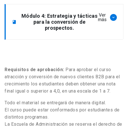
Nuevo funnel B2B, integración y
alineamiento de marketing y ventas.
Calificación de leads, definición de
Ventas B2B (Consultiva).
Ver
Módulo 4: Estrategia y tácticas
keyboard_arrow_down
criterios, lead scoring y automatización.
más
para la conversión de
book
prospectos.
Perfil del Cliente Ideal y Buyer Persona.
Roles del equipo de ventas B2B.
Nutrición y generación de confianza.
Proceso y técnicas de negociación.
Proceso y comité de compra, intereses
Requisitos de aprobación:
Para aprobar el curso
y necesidades de los integrantes.
atracción y conversión de nuevos clientes B2B para el
Manejo de objeciones.
crecimiento los estudiantes deben obtener una nota
final igual o superior a 4,0, en una escala de 1 a 7.
Proceso de toma de decisión (criterios
Todo el material se entregará de manera digital.
de decisión).
Cierre negocio - Contrato.
El curso puede estar conformados por estudiantes de
distintos programas.
La Escuela de Administración se reserva el derecho de