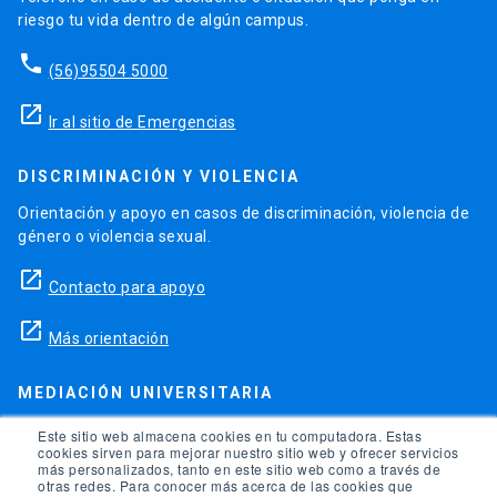
riesgo tu vida dentro de algún campus.
phone
(56)95504 5000
launch
Ir al sitio de Emergencias
DISCRIMINACIÓN Y VIOLENCIA
Orientación y apoyo en casos de discriminación, violencia de
género o violencia sexual.
launch
Contacto para apoyo
launch
Más orientación
MEDIACIÓN UNIVERSITARIA
Teléfonos para orientación y consejo si se ha vulnerado
Este sitio web almacena cookies en tu computadora. Estas
cookies sirven para mejorar nuestro sitio web y ofrecer servicios
alguno de tus derechos en la universidad.
más personalizados, tanto en este sitio web como a través de
otras redes. Para conocer más acerca de las cookies que
phone