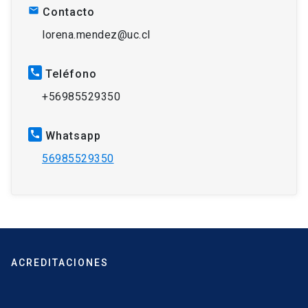
mail
Contacto
lorena.mendez@uc.cl
phone
Teléfono
+56985529350
phone
Whatsapp
56985529350
ACREDITACIONES