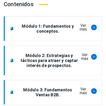
Contenidos
Ver
Módulo 1: Fundamentos y
keyboard_arrow_down
book
más
conceptos.
La evolución del proceso de compra.
Ver
Módulo 2: Estrategias y
keyboard_arrow_down
más
tácticas para atraer y captar
book
interés de prospectos.
Marketing como motor de valor e
ingresos en el ciclo de vida del cliente
B2B.
Generación de demanda (inbound,
Ver
Módulo 3: Fundamentos
keyboard_arrow_down
book
más
outband y ABM) y Gestión de Contenido.
Ventas B2B.