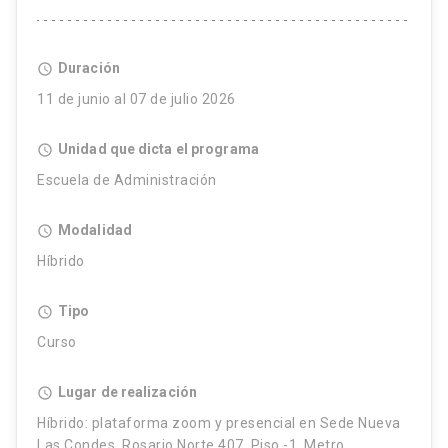
Duración
access_time
11 de junio al 07 de julio 2026
Unidad que dicta el programa
access_time
Escuela de Administración
Modalidad
access_time
Híbrido
Tipo
access_time
Curso
Lugar de realización
access_time
Híbrido: plataforma zoom y presencial en Sede Nueva
Las Condes, Rosario Norte 407, Piso -1, Metro