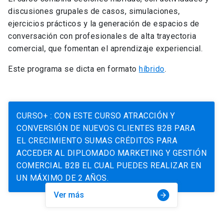
discusiones grupales de casos,
simulaciones,
ejercicios prácticos y la generación de espacios de
conversación con profesionales de alta trayectoria
comercial, que fomentan el aprendizaje experiencial.
Este programa se dicta en formato
híbrido
.
CURSO+ : CON ESTE CURSO ATRACCIÓN Y
CONVERSIÓN DE NUEVOS CLIENTES B2B PARA
EL CRECIMIENTO SUMAS CRÉDITOS PARA
ACCEDER AL DIPLOMADO MARKETING Y GESTIÓN
COMERCIAL B2B EL CUAL PUEDES REALIZAR EN
UN MÁXIMO DE 2 AÑOS.
Ver más
arrow_forward