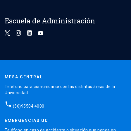
Escuela de Administración
MESA CENTRAL
Teléfono para comunicarse con las distintas áreas de la
Universidad.
phone
(56)95504 4000
EMERGENCIAS UC
Teléfono en caso de accidente o situación que ponga en