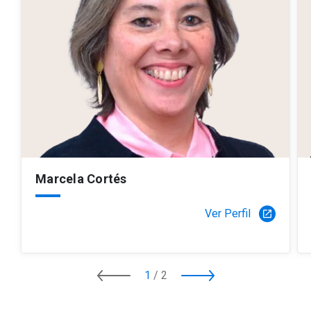
Marcela Cortés
Ver Perfil
launch
1
/
2