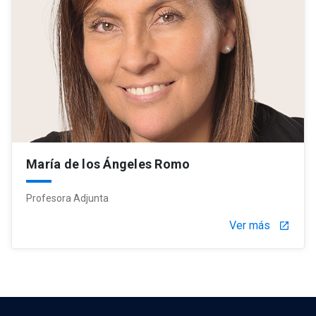
María de los Ángeles Romo
Profesora Adjunta
Ver más
launch