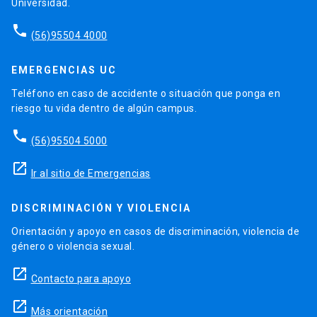
Universidad.
phone
(56)95504 4000
EMERGENCIAS UC
Teléfono en caso de accidente o situación que ponga en
riesgo tu vida dentro de algún campus.
phone
(56)95504 5000
launch
Ir al sitio de Emergencias
DISCRIMINACIÓN Y VIOLENCIA
Orientación y apoyo en casos de discriminación, violencia de
género o violencia sexual.
launch
Contacto para apoyo
launch
Más orientación