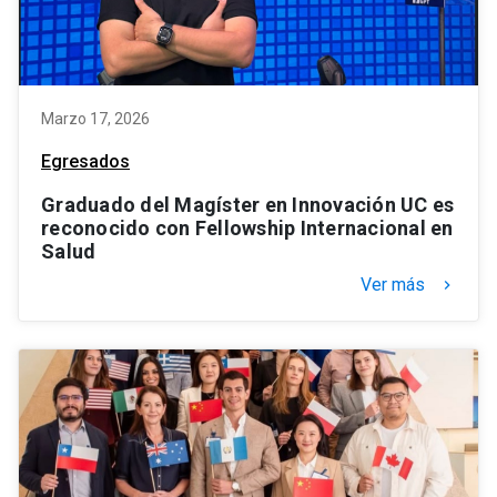
Marzo 17, 2026
Egresados
Graduado del Magíster en Innovación UC es
reconocido con Fellowship Internacional en
Salud
Ver más
keyboard_arrow_right