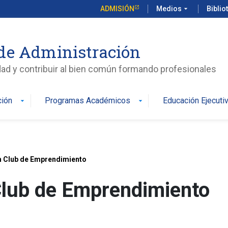
ADMISIÓN
Medios
arrow_drop_down
Biblio
de Administración
edad y contribuir al bien común formando profesionales
ción
Programas Académicos
Educación Ejecuti
arrow_drop_down
arrow_drop_down
ch Club de Emprendimiento
 Club de Emprendimiento