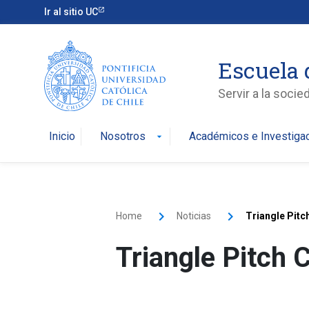
Ir al sitio UC
Escuela 
Servir a la soci
Inicio
Nosotros
Académicos e Investiga
arrow_drop_down
Home
Noticias
Triangle Pit
Triangle Pitch