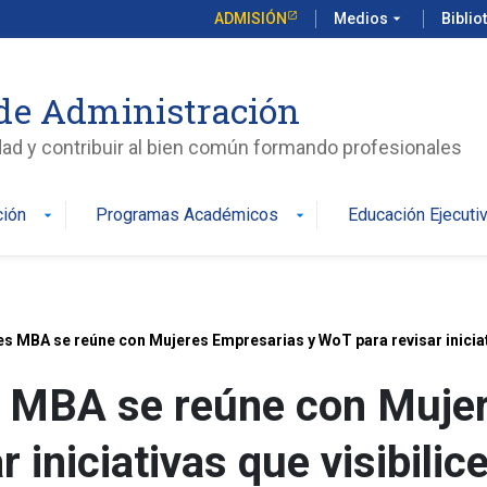
ADMISIÓN
Medios
arrow_drop_down
Biblio
de Administración
edad y contribuir al bien común formando profesionales
ción
Programas Académicos
Educación Ejecuti
arrow_drop_down
arrow_drop_down
s MBA se reúne con Mujeres Empresarias y WoT para revisar iniciati
 MBA se reúne con Mujer
 iniciativas que visibilic