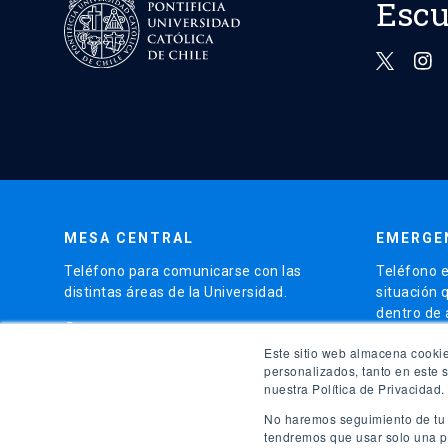
Escu
MESA CENTRAL
EMERGE
Teléfono para comunicarse con las
Teléfono e
distintas áreas de la Universidad.
situación 
dentro de
phone
(56)95504 4000
phone
Este sitio web almacena cookie
(56)9
personalizados, tanto en este 
nuestra Política de Privacidad.
launch
Ir al 
No haremos seguimiento de tu i
tendremos que usar solo una pe