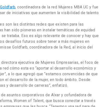
Goldfarb
, coordinadora de la red Mujeres MBA UC y fue
sar de iniciativas que aumenten la visibilidad de talento
es son las distintas redes que existen para las
s han sido pioneras en instalar temáticas de equidad
 se trataba. Eso es algo relevante de conocer y hay que
los desafíos futuros sobre tener a más mujeres en
isse Goldfarb, coordinadora de la Red, al inicio del
 directora ejecutiva de Mujeres Empresarias, el foco de
na red cómo esta es “aportar al desarrollo económico y
mujer”, a lo que agregó que “estamos convencidas de que
con el desarrollo de la mujer, en todo ámbito. Desde
as y desarrollo de carreras”, enfatizó.
 y de asuntos corporativos de Alxar y cofundadora de
aforma, Women of Talent, que busca conectar a través
las empresas que las busca. “Tenemos una red para de