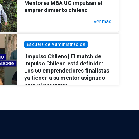
Mentores MBA UC impulsan el
emprendimiento chileno
Ver más
Escuela de Administración
[Impulso Chileno] El match de
Impulso Chileno está definido:
Los 60 emprendedores finalistas
ya tienen a su mentor asignado
para el concurso
Ver más