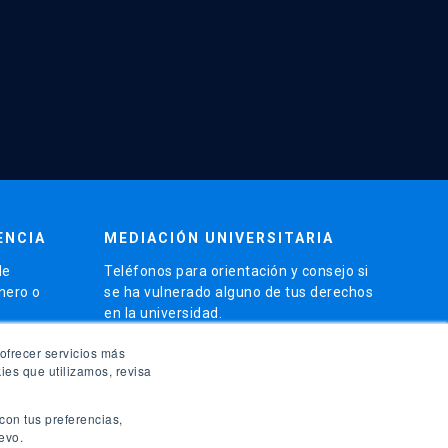
ENCIA
MEDIACIÓN UNIVERSITARIA
de
Teléfonos para orientación y consejo si
énero o
se ha vulnerado alguno de tus derechos
en la universidad.
phone
ofrecer servicios más
(56)95504 1691
ies que utilizamos, revisa
phone
(56)95504 1247
con tus preferencias,
launch
evo.
Ir a la Oficina de Ombuds UC