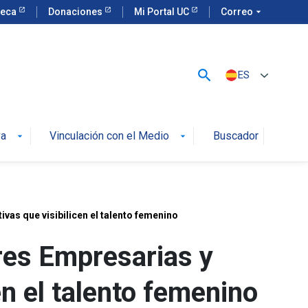
teca
Donaciones
Mi Portal UC
Correo
arrow_drop_down
search
ES
va
Vinculación con el Medio
Buscador
arrow_drop_down
arrow_drop_down
vas que visibilicen el talento femenino
es Empresarias y
en el talento femenino