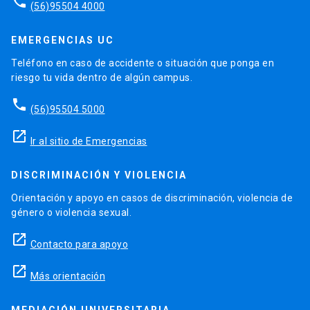
phone
(56)95504 4000
EMERGENCIAS UC
Teléfono en caso de accidente o situación que ponga en
riesgo tu vida dentro de algún campus.
phone
(56)95504 5000
launch
Ir al sitio de Emergencias
DISCRIMINACIÓN Y VIOLENCIA
Orientación y apoyo en casos de discriminación, violencia de
género o violencia sexual.
launch
Contacto para apoyo
launch
Más orientación
MEDIACIÓN UNIVERSITARIA