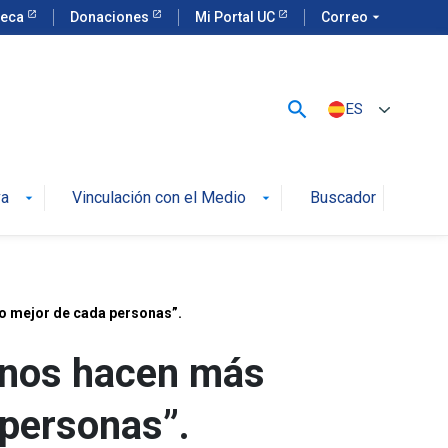
teca
Donaciones
Mi Portal UC
Correo
arrow_drop_down
search
ES
va
Vinculación con el Medio
Buscador
arrow_drop_down
arrow_drop_down
o mejor de cada personas”.
s nos hacen más
 personas”.