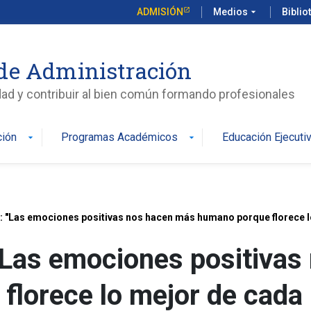
ADMISIÓN
Medios
arrow_drop_down
Biblio
de Administración
edad y contribuir al bien común formando profesionales
ción
Programas Académicos
Educación Ejecuti
arrow_drop_down
arrow_drop_down
: "Las emociones positivas nos hacen más humano porque florece l
 "Las emociones positiva
florece lo mejor de cada