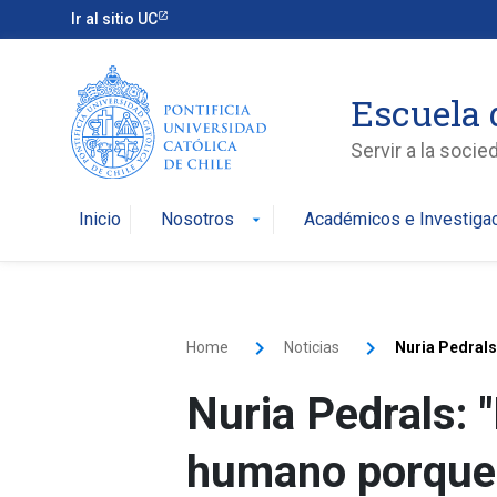
Ir al sitio UC
Escuela 
Servir a la soci
Inicio
Nosotros
Académicos e Investiga
arrow_drop_down
Home
Noticias
Nuria Pedrals
Nuria Pedrals:
humano porque 