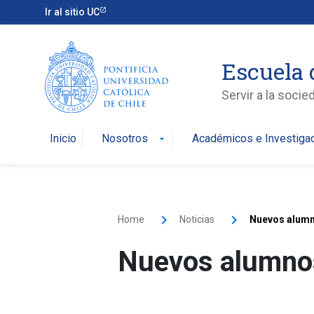
Ir al sitio UC
Escuela 
Servir a la soci
Inicio
Nosotros
Académicos e Investiga
arrow_drop_down
Home
Noticias
Nuevos alumn
Nuevos alumnos