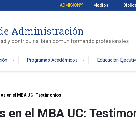
ADMISIÓN
Medios
arrow_drop_down
Biblio
de Administración
edad y contribuir al bien común formando profesionales
ción
Programas Académicos
Educación Ejecuti
arrow_drop_down
arrow_drop_down
os en el MBA UC: Testimonios
 en el MBA UC: Testimo