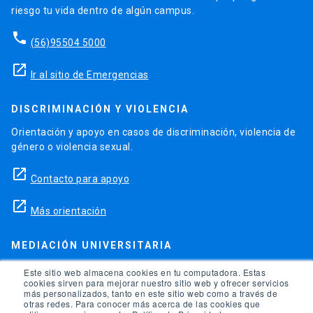
riesgo tu vida dentro de algún campus.
phone
(56)95504 5000
launch
Ir al sitio de Emergencias
DISCRIMINACIÓN Y VIOLENCIA
Orientación y apoyo en casos de discriminación, violencia de
género o violencia sexual.
launch
Contacto para apoyo
launch
Más orientación
MEDIACIÓN UNIVERSITARIA
Teléfonos para orientación y consejo si se ha vulnerado
Este sitio web almacena cookies en tu computadora. Estas
cookies sirven para mejorar nuestro sitio web y ofrecer servicios
alguno de tus derechos en la universidad.
más personalizados, tanto en este sitio web como a través de
otras redes. Para conocer más acerca de las cookies que
phone