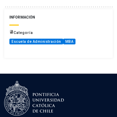
INFORMACIÓN
book
Categoría
Escuela de Administración
MBA