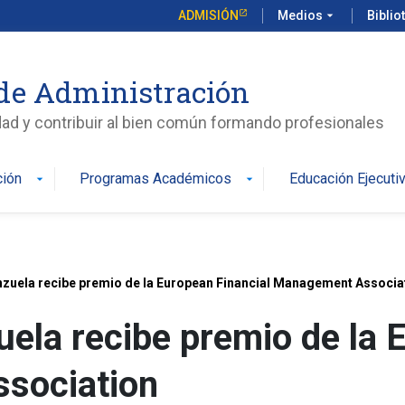
ADMISIÓN
Medios
arrow_drop_down
Biblio
de Administración
edad y contribuir al bien común formando profesionales
ción
Programas Académicos
Educación Ejecuti
arrow_drop_down
arrow_drop_down
zuela recibe premio de la European Financial Management Associa
ela recibe premio de la 
sociation