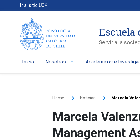
Ir al sitio UC
Escuela 
Servir a la soci
Inicio
Nosotros
Académicos e Investiga
arrow_drop_down
Home
Noticias
Marcela Valen
Marcela Valenzu
Management As