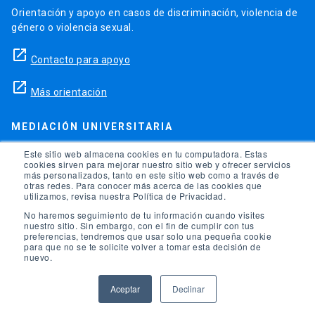
Orientación y apoyo en casos de discriminación, violencia de
género o violencia sexual.
launch
Contacto para apoyo
launch
Más orientación
MEDIACIÓN UNIVERSITARIA
Teléfonos para orientación y consejo si se ha vulnerado
Este sitio web almacena cookies en tu computadora. Estas
cookies sirven para mejorar nuestro sitio web y ofrecer servicios
alguno de tus derechos en la universidad.
más personalizados, tanto en este sitio web como a través de
otras redes. Para conocer más acerca de las cookies que
phone
utilizamos, revisa nuestra Política de Privacidad.
(56)95504 1691
No haremos seguimiento de tu información cuando visites
phone
(56)95504 1247
nuestro sitio. Sin embargo, con el fin de cumplir con tus
preferencias, tendremos que usar solo una pequeña cookie
para que no se te solicite volver a tomar esta decisión de
launch
Ir a la Oficina de Ombuds UC
nuevo.
Aceptar
Declinar