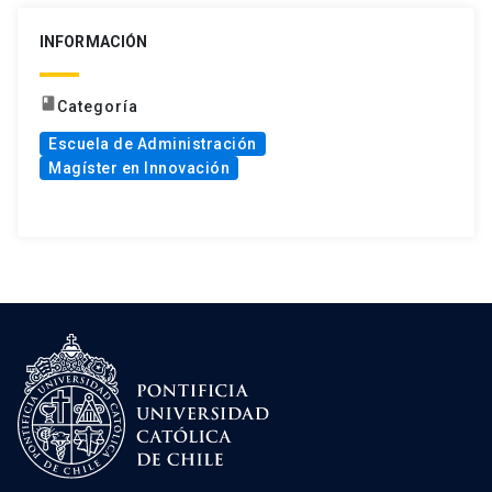
INFORMACIÓN
book
Categoría
Escuela de Administración
Magíster en Innovación