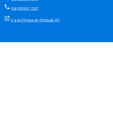
phone
(56)95504 1247
launch
Ir a la Oficina de Ombuds UC