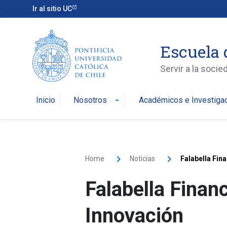
Ir al sitio UC
Escuela 
Servir a la soci
Inicio
Nosotros
Académicos e Investiga
arrow_drop_down
Home
Noticias
Falabella Fin
Falabella Finan
Innovación