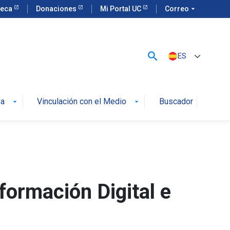
teca
Donaciones
Mi Portal UC
Correo
arrow_drop_down
search
ES
va
Vinculación con el Medio
Buscador
arrow_drop_down
arrow_drop_down
formación Digital e