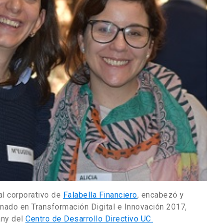
al corporativo de
Falabella Financiero
, encabezó y
omado en Transformación Digital e Innovación 2017,
any del
Centro de Desarrollo Directivo UC.