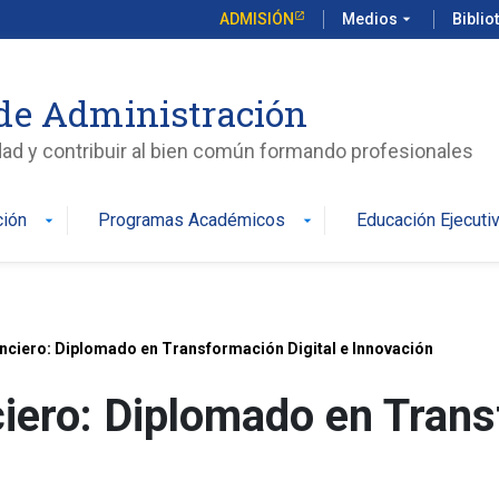
ADMISIÓN
Medios
arrow_drop_down
Biblio
de Administración
edad y contribuir al bien común formando profesionales
ción
Programas Académicos
Educación Ejecuti
arrow_drop_down
arrow_drop_down
anciero: Diplomado en Transformación Digital e Innovación
ciero: Diplomado en Trans