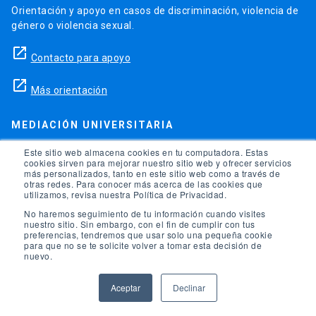
Orientación y apoyo en casos de discriminación, violencia de
género o violencia sexual.
launch
Contacto para apoyo
launch
Más orientación
MEDIACIÓN UNIVERSITARIA
Teléfonos para orientación y consejo si se ha vulnerado
Este sitio web almacena cookies en tu computadora. Estas
cookies sirven para mejorar nuestro sitio web y ofrecer servicios
alguno de tus derechos en la universidad.
más personalizados, tanto en este sitio web como a través de
otras redes. Para conocer más acerca de las cookies que
phone
utilizamos, revisa nuestra Política de Privacidad.
(56)95504 1691
No haremos seguimiento de tu información cuando visites
phone
(56)95504 1247
nuestro sitio. Sin embargo, con el fin de cumplir con tus
preferencias, tendremos que usar solo una pequeña cookie
para que no se te solicite volver a tomar esta decisión de
launch
Ir a la Oficina de Ombuds UC
nuevo.
Aceptar
Declinar