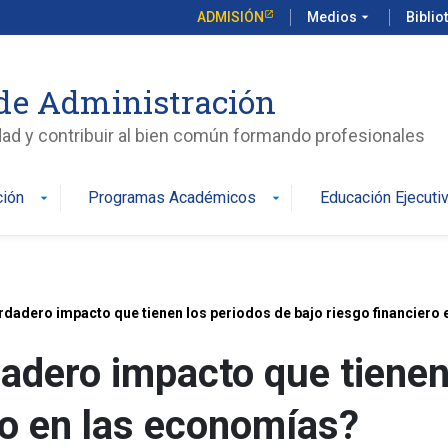
ADMISIÓN
Medios
arrow_drop_down
Biblio
de Administración
edad y contribuir al bien común formando profesionales
ción
Programas Académicos
Educación Ejecuti
arrow_drop_down
arrow_drop_down
erdadero impacto que tienen los periodos de bajo riesgo financiero
dadero impacto que tienen
ro en las economías?