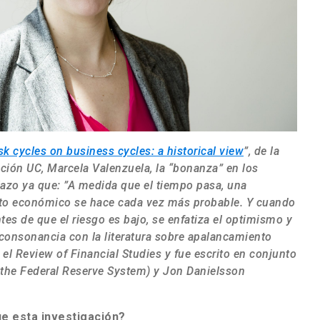
sk cycles on business cycles: a historical view
”, de la
ción UC, Marcela Valenzuela, la “bonanza” en los
lazo ya que: ”A medida que el tiempo pasa, una
ento económico se hace cada vez más probable. Y cuando
tes de que el riesgo es bajo, se enfatiza el optimismo y
 consonancia con la literatura sobre apalancamiento
n el Review of Financial Studies y fue escrito en conjunto
f the Federal Reserve System) y Jon Danielsson
ue esta investigación?