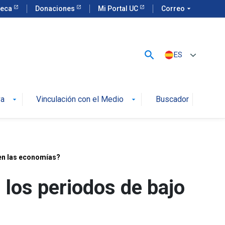
teca
Donaciones
Mi Portal UC
Correo
arrow_drop_down
search
ES
va
Vinculación con el Medio
Buscador
arrow_drop_down
arrow_drop_down
 en las economías?
 los periodos de bajo