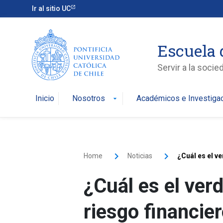
Ir al sitio UC
Escuela 
Servir a la soci
Inicio
Nosotros
Académicos e Investiga
arrow_drop_down
Home
Noticias
¿Cuál es el v
¿Cuál es el ver
riesgo financie