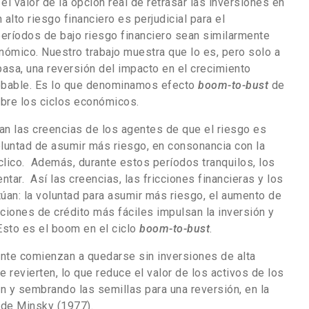
l valor de la opción real de retrasar las inversiones en
n alto riesgo financiero es perjudicial para el
períodos de bajo riesgo financiero sean similarmente
nómico. Nuestro trabajo muestra que lo es, pero solo a
pasa, una reversión del impacto en el crecimiento
bable. Es lo que denominamos efecto
boom-to-bust
de
obre los ciclos económicos.
an las creencias de los agentes de que el riesgo es
oluntad de asumir más riesgo, en consonancia con la
clico. Además, durante estos períodos tranquilos, los
tar. Así las creencias, las fricciones financieras y los
túan: la voluntad para asumir más riesgo, el aumento de
iciones de crédito más fáciles impulsan la inversión y
Esto es el boom en el ciclo
boom-to-bust
.
nte comienzan a quedarse sin inversiones de alta
e revierten, lo que reduce el valor de los activos de los
n y sembrando las semillas para una reversión, en la
d de Minsky (1977).