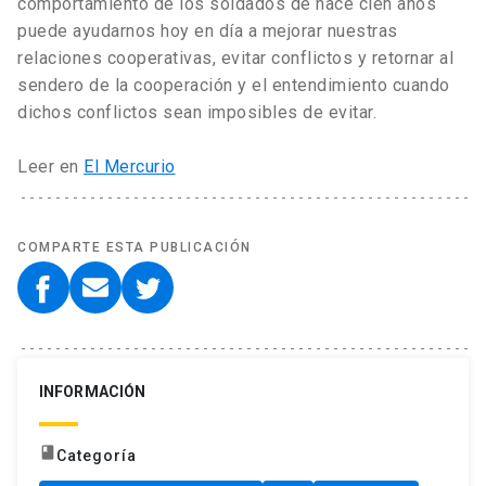
comportamiento de los soldados de hace cien años
puede ayudarnos hoy en día a mejorar nuestras
relaciones cooperativas, evitar conflictos y retornar al
sendero de la cooperación y el entendimiento cuando
dichos conflictos sean imposibles de evitar.
Leer en
El Mercurio
COMPARTE ESTA PUBLICACIÓN
INFORMACIÓN
book
Categoría