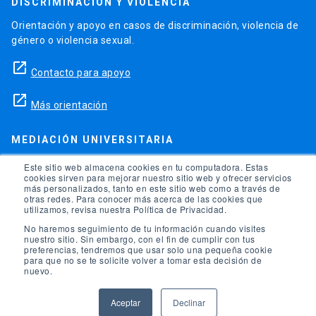
DISCRIMINACIÓN Y VIOLENCIA
Orientación y apoyo en casos de discriminación, violencia de
género o violencia sexual.
launch
Contacto para apoyo
launch
Más orientación
MEDIACIÓN UNIVERSITARIA
Teléfonos para orientación y consejo si se ha vulnerado
Este sitio web almacena cookies en tu computadora. Estas
cookies sirven para mejorar nuestro sitio web y ofrecer servicios
alguno de tus derechos en la universidad.
más personalizados, tanto en este sitio web como a través de
otras redes. Para conocer más acerca de las cookies que
phone
utilizamos, revisa nuestra Política de Privacidad.
(56)95504 1691
No haremos seguimiento de tu información cuando visites
phone
(56)95504 1247
nuestro sitio. Sin embargo, con el fin de cumplir con tus
preferencias, tendremos que usar solo una pequeña cookie
para que no se te solicite volver a tomar esta decisión de
launch
Ir a la Oficina de Ombuds UC
nuevo.
Aceptar
Declinar