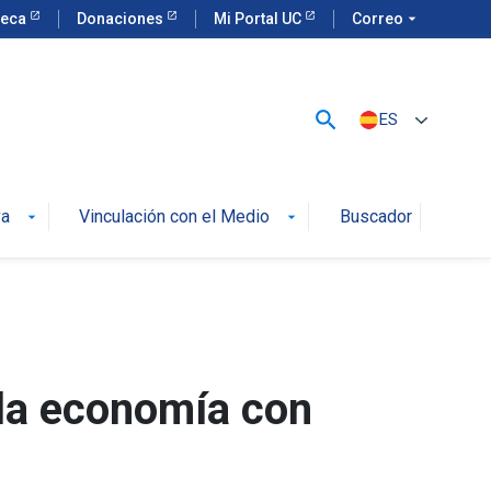
teca
Donaciones
Mi Portal UC
Correo
arrow_drop_down
search
ES
va
Vinculación con el Medio
Buscador
arrow_drop_down
arrow_drop_down
la economía con