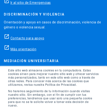
launch
Ir al sitio de Emergencias
DISCRIMINACIÓN Y VIOLENCIA
Orientación y apoyo en casos de discriminación, violencia de
género o violencia sexual.
launch
Contacto para apoyo
launch
Más orientación
MEDIACIÓN UNIVERSITARIA
Teléfonos para orientación y consejo si se ha vulnerado
Este sitio web almacena cookies en tu computadora. Estas
cookies sirven para mejorar nuestro sitio web y ofrecer servicios
alguno de tus derechos en la universidad.
más personalizados, tanto en este sitio web como a través de
otras redes. Para conocer más acerca de las cookies que
phone
utilizamos, revisa nuestra Política de Privacidad.
(56)95504 1691
No haremos seguimiento de tu información cuando visites
phone
(56)95504 1247
nuestro sitio. Sin embargo, con el fin de cumplir con tus
preferencias, tendremos que usar solo una pequeña cookie
para que no se te solicite volver a tomar esta decisión de
launch
Ir a la Oficina de Ombuds UC
nuevo.