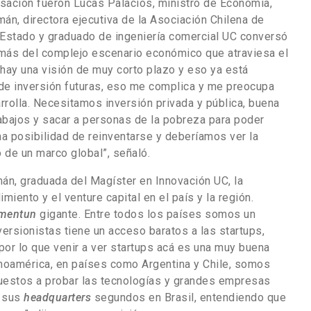
rsación fueron Lucas Palacios, ministro de Economía,
, directora ejecutiva de la Asociación Chilena de
e Estado y graduado de ingeniería comercial UC conversó
emás del complejo escenario económico que atraviesa el
, hay una visión de muy corto plazo y eso ya está
de inversión futuras, eso me complica y me preocupa
rrolla. Necesitamos inversión privada y pública, buena
rabajos y sacar a personas de la pobreza para poder
ha posibilidad de reinventarse y deberíamos ver la
 de un marco global”, señaló.
án, graduada del Magíster en Innovación UC, la
iento y el venture capital en el país y la región.
mentun
gigante. Entre todos los países somos un
ersionistas tiene un acceso baratos a las startups,
por lo que venir a ver startups acá es una muy buena
oamérica, en países como Argentina y Chile, somos
uestos a probar las tecnologías y grandes empresas
n sus
headquarters
segundos en Brasil, entendiendo que