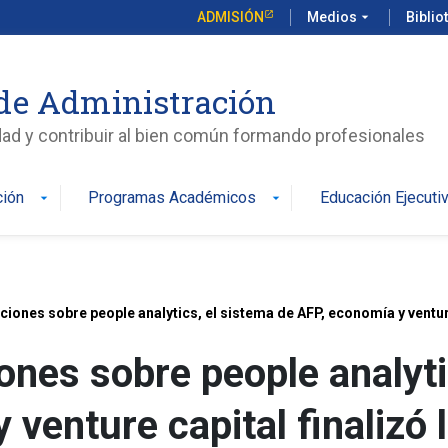
ADMISIÓN
Medios
arrow_drop_down
Biblio
de Administración
edad y contribuir al bien común formando profesionales
ción
Programas Académicos
Educación Ejecuti
arrow_drop_down
arrow_drop_down
iones sobre people analytics, el sistema de AFP, economía y ventur
nes sobre people analyti
 venture capital finalizó