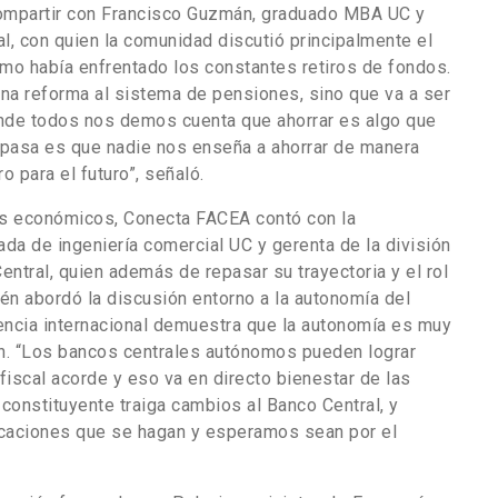
ompartir con Francisco Guzmán, graduado MBA UC y
l, con quien la comunidad discutió principalmente el
mo había enfrentado los constantes retiros de fondos.
una reforma al sistema de pensiones, sino que va a ser
nde todos nos demos cuenta que ahorrar es algo que
pasa es que nadie nos enseña a ahorrar de manera
o para el futuro”, señaló.
as económicos, Conecta FACEA contó con la
uada de ingeniería comercial UC y gerenta de la división
ntral, quien además de repasar su trayectoria y el rol
én abordó la discusión entorno a la autonomía del
dencia internacional demuestra que la autonomía es muy
ión. “Los bancos centrales autónomos pueden lograr
a fiscal acorde y eso va en directo bienestar de las
onstituyente traiga cambios al Banco Central, y
icaciones que se hagan y esperamos sean por el