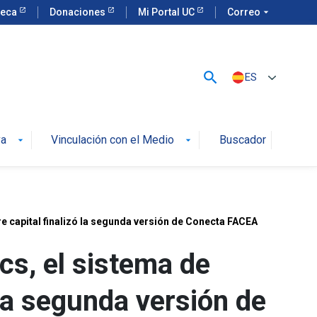
teca
Donaciones
Mi Portal UC
Correo
arrow_drop_down
search
ES
va
Vinculación con el Medio
Buscador
arrow_drop_down
arrow_drop_down
e capital finalizó la segunda versión de Conecta FACEA
cs, el sistema de
 la segunda versión de