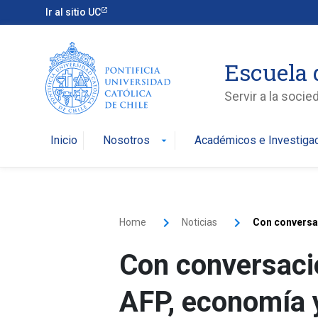
Ir al sitio UC
Escuela 
Servir a la soci
Inicio
Nosotros
Académicos e Investiga
arrow_drop_down
Home
Noticias
Con conversac
Con conversacio
AFP, economía y