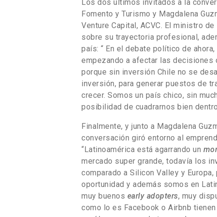
Los dos últimos invitados a la conve
Fomento y Turismo y Magdalena Guzmán
Venture Capital, ACVC. El ministro d
sobre su trayectoria profesional, ad
país: “ En el debate político de ahora
empezando a afectar las decisiones 
porque sin inversión Chile no se desa
inversión, para generar puestos de t
crecer. Somos un país chico, sin muc
posibilidad de cuadrarnos bien dentro
Finalmente, y junto a Magdalena Guzm
conversación giró entorno al emprendim
“Latinoamérica está agarrando un
mo
mercado super grande, todavía los inv
comparado a Silicon Valley y Europa, 
oportunidad y además somos en Latin
muy buenos
early adopters
, muy disp
como lo es Facebook o Airbnb tiene