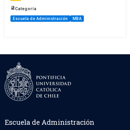
book
Categoría
Escuela de Administración
MBA
Escuela de Administración