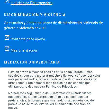
launch
Ir al sitio de Emergencias
DISCRIMINACIÓN Y VIOLENCIA
Orientación y apoyo en casos de discriminación, violencia de
género o violencia sexual.
launch
Contacto para apoyo
launch
Más orientación
MEDIACIÓN UNIVERSITARIA
Teléfonos para orientación y consejo si se ha vulnerado
Este sitio web almacena cookies en tu computadora. Estas
cookies sirven para mejorar nuestro sitio web y ofrecer servicios
alguno de tus derechos en la universidad.
más personalizados, tanto en este sitio web como a través de
otras redes. Para conocer más acerca de las cookies que
phone
utilizamos, revisa nuestra Política de Privacidad.
(56)95504 1691
No haremos seguimiento de tu información cuando visites
phone
(56)95504 1247
nuestro sitio. Sin embargo, con el fin de cumplir con tus
preferencias, tendremos que usar solo una pequeña cookie
para que no se te solicite volver a tomar esta decisión de
launch
Ir a la Oficina de Ombuds UC
nuevo.