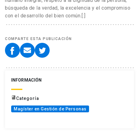
humano integral, respeto a la dignidad de la persona,
búsqueda de la verdad, la excelencia y el compromiso
con el desarrollo del bien común.[:]
COMPARTE ESTA PUBLICACIÓN
INFORMACIÓN
book
Categoría
Magíster en Gestión de Personas