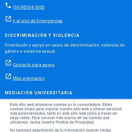
phone
(56)95504 5000
launch
Ir al sitio de Emergencias
DISCRIMINACIÓN Y VIOLENCIA
Orientación y apoyo en casos de discriminación, violencia de
género o violencia sexual.
launch
Contacto para apoyo
launch
Más orientación
MEDIACIÓN UNIVERSITARIA
Teléfonos para orientación y consejo si se ha vulnerado
Este sitio web almacena cookies en tu computadora. Estas
cookies sirven para mejorar nuestro sitio web y ofrecer servicios
alguno de tus derechos en la universidad.
más personalizados, tanto en este sitio web como a través de
otras redes. Para conocer más acerca de las cookies que
phone
utilizamos, revisa nuestra Política de Privacidad.
(56)95504 1691
No haremos seguimiento de tu información cuando visites
phone