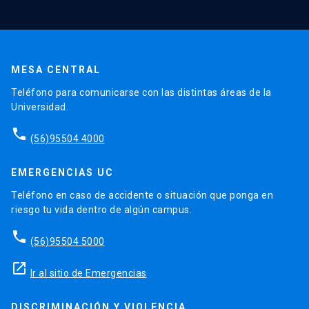
MESA CENTRAL
Teléfono para comunicarse con las distintas áreas de la
Universidad.
phone
(56)95504 4000
EMERGENCIAS UC
Teléfono en caso de accidente o situación que ponga en
riesgo tu vida dentro de algún campus.
phone
(56)95504 5000
launch
Ir al sitio de Emergencias
DISCRIMINACIÓN Y VIOLENCIA