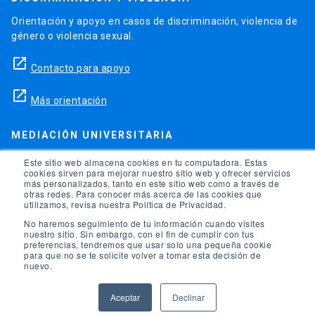
Orientación y apoyo en casos de discriminación, violencia de
género o violencia sexual.
launch
Contacto para apoyo
launch
Más orientación
MEDIACIÓN UNIVERSITARIA
Teléfonos para orientación y consejo si se ha vulnerado
Este sitio web almacena cookies en tu computadora. Estas
cookies sirven para mejorar nuestro sitio web y ofrecer servicios
alguno de tus derechos en la universidad.
más personalizados, tanto en este sitio web como a través de
otras redes. Para conocer más acerca de las cookies que
phone
utilizamos, revisa nuestra Política de Privacidad.
(56)95504 1691
No haremos seguimiento de tu información cuando visites
phone
(56)95504 1247
nuestro sitio. Sin embargo, con el fin de cumplir con tus
preferencias, tendremos que usar solo una pequeña cookie
para que no se te solicite volver a tomar esta decisión de
launch
Ir a la Oficina de Ombuds UC
nuevo.
Aceptar
Declinar