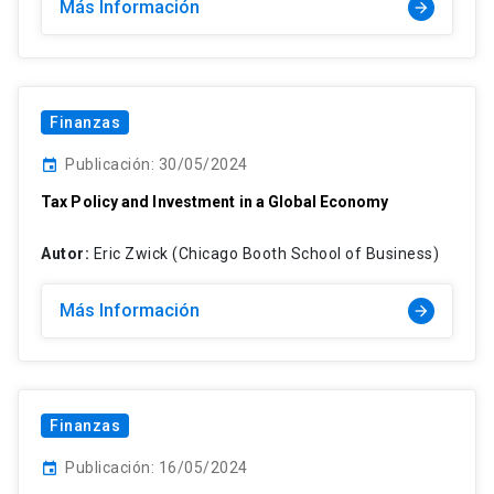
Más Información
arrow_forward
Finanzas
Publicación: 30/05/2024
event
Tax Policy and Investment in a Global Economy
Autor:
Eric Zwick (Chicago Booth School of Business)
Más Información
arrow_forward
Finanzas
Publicación: 16/05/2024
event