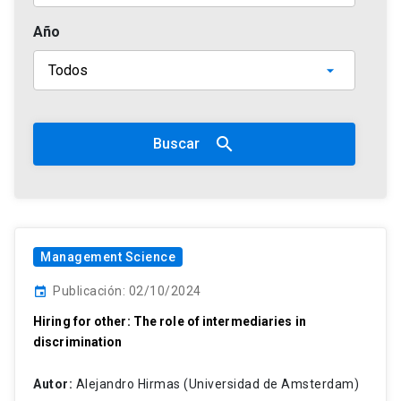
Año
search
Buscar
Management Science
Publicación: 02/10/2024
event
Hiring for other: The role of intermediaries in
discrimination
Autor:
Alejandro Hirmas (Universidad de Amsterdam)