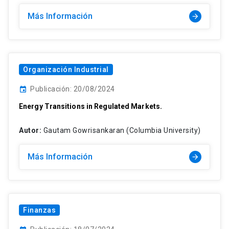
Más Información
arrow_forward
Organización Industrial
Publicación: 20/08/2024
event
Energy Transitions in Regulated Markets.
Autor:
Gautam Gowrisankaran (Columbia University)
Más Información
arrow_forward
Finanzas