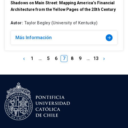
Shadows on Main Street: Mapping America’s Financial
Architecture from the Yellow Pages of the 20th Century
Autor:
Taylor Begley (University of Kentucky)
Más Información
arrow_forward
1
…
5
6
7
8
9
…
13
keyboard_arrow_left
keyboard_arrow_right