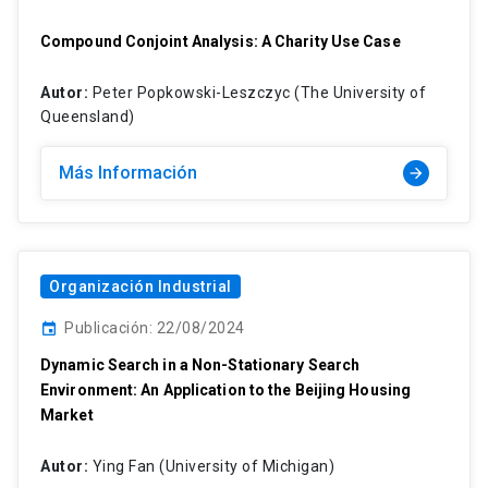
Compound Conjoint Analysis: A Charity Use Case
Autor:
Peter Popkowski-Leszczyc (The University of
Queensland)
Más Información
arrow_forward
Organización Industrial
Publicación: 22/08/2024
event
Dynamic Search in a Non-Stationary Search
Environment: An Application to the Beijing Housing
Market
Autor:
Ying Fan (University of Michigan)