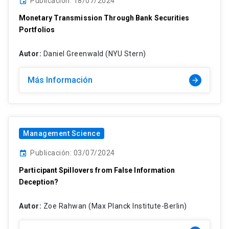
Publicación: 18/07/2024
event
Monetary Transmission Through Bank Securities
Portfolios
Autor:
Daniel Greenwald (NYU Stern)
Más Información
arrow_forward
Management Science
Publicación: 03/07/2024
event
Participant Spillovers from False Information
Deception?
Autor:
Zoe Rahwan (Max Planck Institute-Berlin)